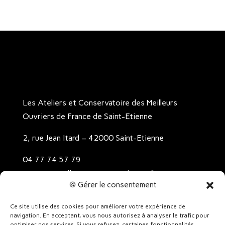
Les Ateliers et Conservatoire des Meilleurs
Ouvriers de France de Saint-Etienne
2, rue Jean Itard – 42000 Saint-Etienne
04 77 74 57 79
contact@ateliers-conservatoire-mof.com
🍪 Gérer le consentement
Contact
Ce site utilise des cookies pour améliorer votre expérience de
Mentions légales
navigation. En acceptant, vous nous autorisez à analyser le trafic pour
optimiser nos services. Si vous refusez, certaines fonctionnalités