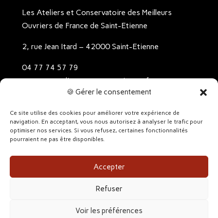
Les Ateliers et Conservatoire des Meilleurs
Ouvriers de France de Saint-Etienne
2, rue Jean Itard – 42000 Saint-Etienne
04 77 74 57 79
contact@ateliers-conservatoire-mof.com
🍪 Gérer le consentement
Contact
Ce site utilise des cookies pour améliorer votre expérience de
Mentions légales
navigation. En acceptant, vous nous autorisez à analyser le trafic pour
optimiser nos services. Si vous refusez, certaines fonctionnalités
Politique de confidentialité
pourraient ne pas être disponibles.
Accepter
Refuser
Voir les préférences