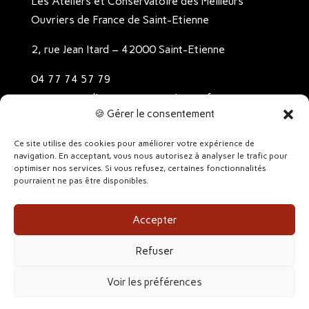
Les Ateliers et Conservatoire des Meilleurs
Ouvriers de France de Saint-Etienne
2, rue Jean Itard – 42000 Saint-Etienne
04 77 74 57 79
contact@ateliers-conservatoire-mof.com
🍪 Gérer le consentement
Contact
Ce site utilise des cookies pour améliorer votre expérience de
Mentions légales
navigation. En acceptant, vous nous autorisez à analyser le trafic pour
optimiser nos services. Si vous refusez, certaines fonctionnalités
Politique de confidentialité
pourraient ne pas être disponibles.
Accepter
Refuser
Voir les préférences